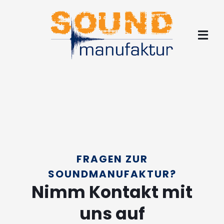
Zum
Inhalt
springen
Tog
Navi
Home
Unternehmen
Produkte
CDs
FRAGEN ZUR
Referenzen
SOUNDMANUFAKTUR?
Nimm Kontakt mit
Kontakt
uns auf