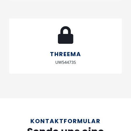
Schreib uns
UW54473S
THREEMA
UW54473S
KONTAKTFORMULAR